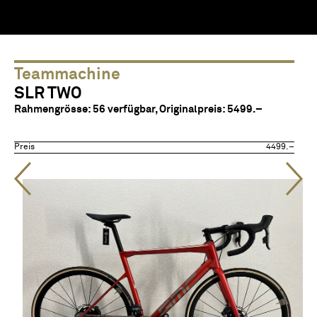
Teammachine
T
SLR TWO
0
Rahmengrösse: 56 verfügbar, Originalpreis: 5499.–
Cu
14
.–
Preis
4499.–
Pre